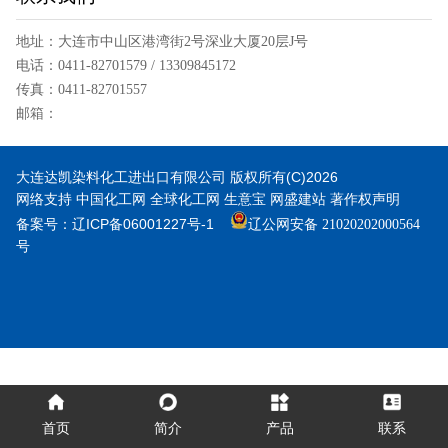
地址：大连市中山区港湾街2号深业大厦20层J号
电话：0411-82701579 / 13309845172
传真：0411-82701557
邮箱：
dyechem@daliandc.com
大连达凯染料化工进出口有限公司
版权所有(C)2026
网络支持
中国化工网
全球化工网
生意宝
网盛建站
著作权声明
备案号：辽ICP备06001227号-1
辽公网安备 21020202000564
号
首页
简介
产品
联系